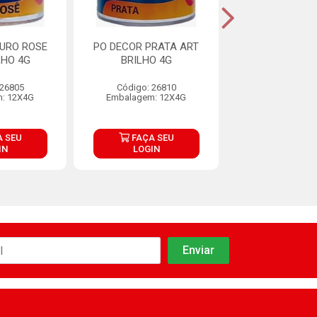
OURO ROSE
PO DECOR PRATA ART
PO DECOR AZUL
LHO 4G
BRILHO 4G
ART BRILHO 
 26805
Código: 26810
Código: 26
: 12X4G
Embalagem: 12X4G
Embalagem: 
 SEU
FAÇA SEU
FAÇA S
IN
LOGIN
LOGIN