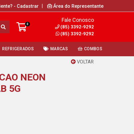
|
iente? - Cadastrar
Área do Representante
Fale Conosco
0
(85) 3392-9292
(85) 3392-9292
REFRIGERADOS
MARCAS
COMBOS
VOLTAR
ACAO NEON
B 5G