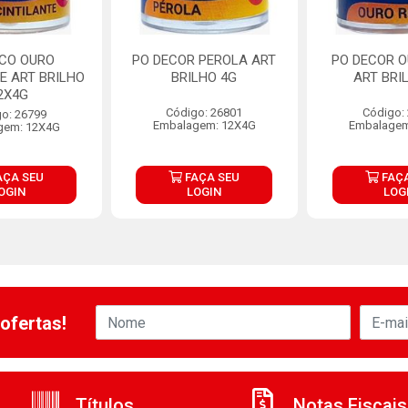
ECO OURO
PO DECOR PEROLA ART
PO DECOR 
E ART BRILHO
BRILHO 4G
ART BRI
2X4G
Código: 26801
Código:
o: 26799
Embalagem: 12X4G
Embalagem
gem: 12X4G
AÇA SEU
FAÇA SEU
FAÇA
OGIN
LOGIN
LOG
ofertas!
Títulos
Notas Fiscais