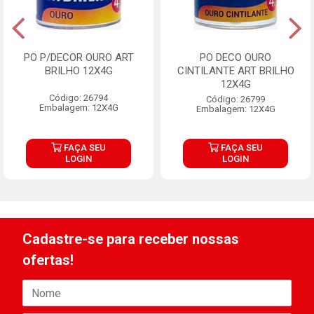
PO P/DECOR OURO ART
PO DECO OURO
BRILHO 12X4G
CINTILANTE ART BRILHO
12X4G
Código: 26794
Código: 26799
Embalagem: 12X4G
Embalagem: 12X4G
FAÇA SEU
FAÇA SEU
LOGIN
LOGIN
Cadastre-se para receber nossas
ofertas!