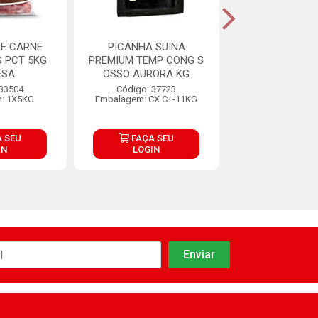
DE CARNE
PICANHA SUINA
PICANHA SUÍNA
 PCT 5KG
PREMIUM TEMP CONG S
CONGELAD
ESA
OSSO AURORA KG
Código: 15
 33504
Código: 37723
Embalagem: CX 
: 1X5KG
Embalagem: CX C+-11KG
 SEU
FAÇA SEU
FAÇA S
IN
LOGIN
LOGIN