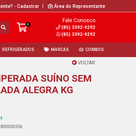
|
iente? - Cadastrar
Área do Representante
Fale Conosco
0
(85) 3392-9292
(85) 3392-9292
REFRIGERADOS
MARCAS
COMBOS
VOLTAR
PERADA SUÍNO SEM
ADA ALEGRA KG
l
01800000336