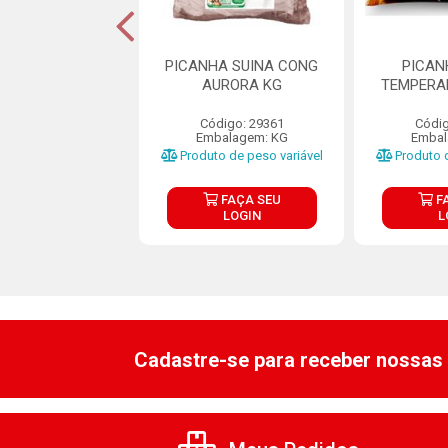
ANHA SUÍNA
PICANHA SUINA CONG
PICAN
ADA CONGELADA
AURORA KG
TEMPERA
SAUDALI
Código: 29361
Códig
ódigo: 7840
Embalagem: KG
Embal
em: CX C/+-12KG
Produto de peso variável
Produto d
FAÇA SEU
FAÇA SEU
F
LOGIN
LOGIN
L
Cadastre-se para receber nossas 