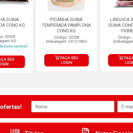
HA SUINA
PICANHA SUINA
LINGUICA 
DA CONG KG
TEMPERADA PAMPLONA
SUINA CONG
CONG KG
FRIM
o: 33505
Código: 22228
Código:
agem: KG
Embalagem: CX C/10KG
Embalagem
e peso variável
FAÇA SEU
FAÇA
AÇA SEU
LOGIN
LOG
OGIN
ofertas!