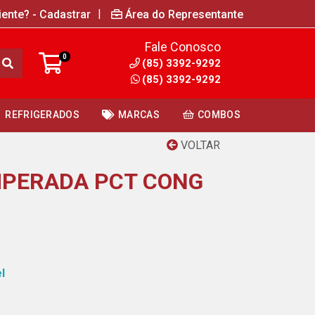
|
iente? - Cadastrar
Área do Representante
Fale Conosco
0
(85) 3392-9292
(85) 3392-9292
REFRIGERADOS
MARCAS
COMBOS
VOLTAR
MPERADA PCT CONG
l