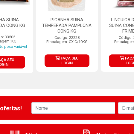
HA SUINA
PICANHA SUINA
LINGUICA 
DA CONG KG
TEMPERADA PAMPLONA
SUINA CONG
CONG KG
FRIM
o: 33505
Código: 22228
Código:
agem: KG
Embalagem: CX C/10KG
Embalagem
e peso variável
FAÇA SEU
FAÇA
AÇA SEU
LOGIN
LOG
OGIN
ofertas!