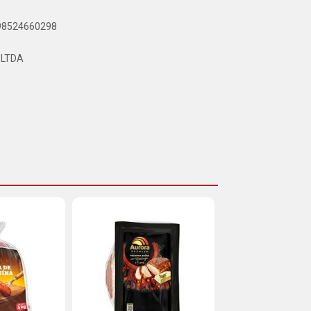
898524660298
 LTDA