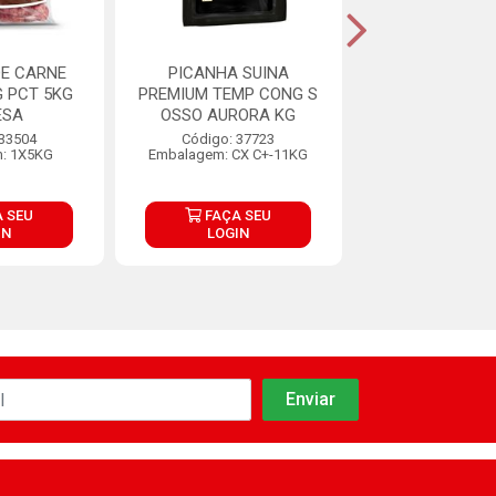
DE CARNE
PICANHA SUINA
PICANHA SUÍNA
 PCT 5KG
PREMIUM TEMP CONG S
CONGELAD
ESA
OSSO AURORA KG
Código: 15
 33504
Código: 37723
Embalagem: CX 
: 1X5KG
Embalagem: CX C+-11KG
 SEU
FAÇA SEU
FAÇA S
IN
LOGIN
LOGIN