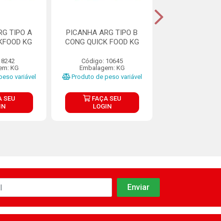
G TIPO A
PICANHA ARG TIPO B
PICANHA URU
KFOOD KG
CONG QUICK FOOD KG
RODANTEL ASA
KG
 8242
Código: 10645
Código: 25
em: KG
Embalagem: KG
Embalagem:
eso variável
Produto de peso variável
Produto de pes
 SEU
FAÇA SEU
FAÇA S
IN
LOGIN
LOGIN