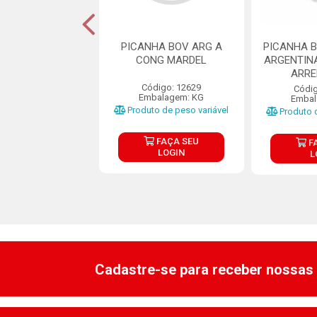
ANHA BOVINA
PICANHA BOV ARG A
PICANHA B
NTINA TIPO A
CONG MARDEL
ARGENTIN
ONGELADA
ARRE
PEANAS KG
Código: 12629
Códig
Embalagem: KG
Embal
digo: 18395
Produto de peso variável
Produto d
balagem: KG
o de peso variável
FAÇA SEU
F
LOGIN
L
FAÇA SEU
LOGIN
Cadastre-se para receber nossas 