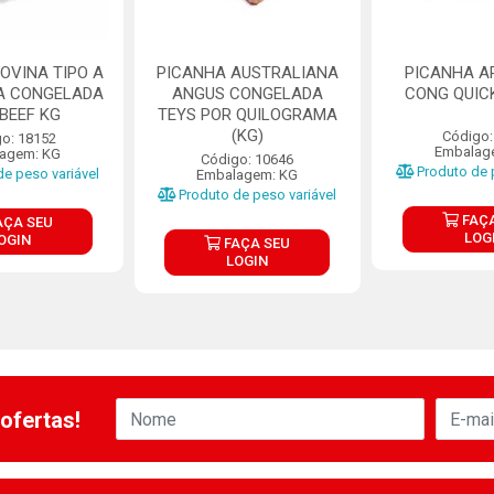
OVINA TIPO A
PICANHA AUSTRALIANA
PICANHA AR
A CONGELADA
ANGUS CONGELADA
CONG QUIC
BEEF KG
TEYS POR QUILOGRAMA
(KG)
Código:
o: 18152
Embalag
agem: KG
Código: 10646
Produto de p
e peso variável
Embalagem: KG
Produto de peso variável
FAÇA
AÇA SEU
LOG
OGIN
FAÇA SEU
LOGIN
ofertas!