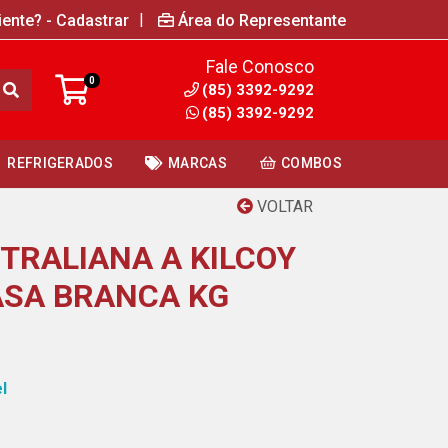
|
iente? - Cadastrar
Área do Representante
Fale Conosco
0
(85) 3392-9292
(85) 3392-9292
REFRIGERADOS
MARCAS
COMBOS
VOLTAR
TRALIANA A KILCOY
ASA BRANCA KG
l