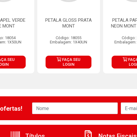
PAPEL VERDE
PETALA GLOSS PRATA
PETALA PA
E MONT
MONT
NEON MONT
o: 18054
Código: 18055
Código:
em: 1X50UN
Embalagem: 1X40UN
Embalagem:
AÇA SEU
FAÇA SEU
FAÇA
OGIN
LOGIN
LOG
ofertas!
Títulos
Notas Fiscais