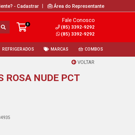
|
iente? - Cadastrar
Área do Representante
Fale Conosco
0
(85) 3392-9292
(85) 3392-9292
REFRIGERADOS
MARCAS
COMBOS
VOLTAR
S ROSA NUDE PCT
34935