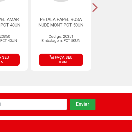
PEL AMAR
PETALA PAPEL ROSA
PETALA GLOS
 PCT 40UN
NUDE MONT PCT 50UN
MONT PCT 
 20350
Código: 20351
Código: 20
 PCT 40UN
Embalagem: PCT 50UN
Embalagem: PC
 SEU
FAÇA SEU
FAÇA S
IN
LOGIN
LOGIN