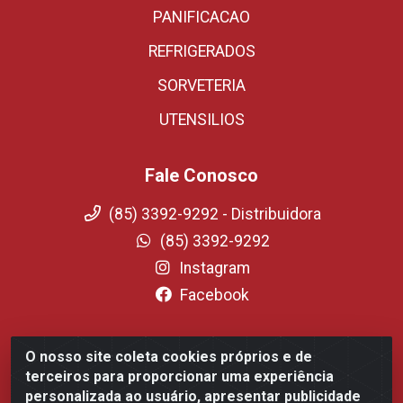
PANIFICACAO
REFRIGERADOS
SORVETERIA
UTENSILIOS
Fale Conosco
(85) 3392-9292 - Distribuidora
(85) 3392-9292
Instagram
Facebook
O nosso site coleta cookies próprios e de
Fortali Distribuidora de Alimentos LTDA - Avenida
terceiros para proporcionar uma experiência
Tomaz Coelho, 1268 - Messejana, Fortaleza/CE - CEP
personalizada ao usuário, apresentar publicidade