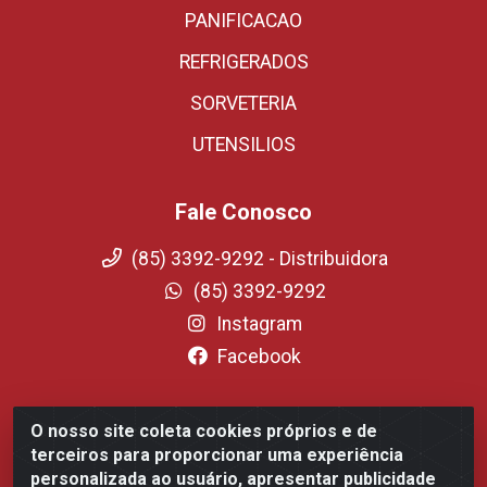
PANIFICACAO
REFRIGERADOS
SORVETERIA
UTENSILIOS
Fale Conosco
(85) 3392-9292 - Distribuidora
(85) 3392-9292
Instagram
Facebook
O nosso site coleta cookies próprios e de
Fortali Distribuidora de Alimentos LTDA - Avenida
terceiros para proporcionar uma experiência
Tomaz Coelho, 1268 - Messejana, Fortaleza/CE - CEP
personalizada ao usuário, apresentar publicidade