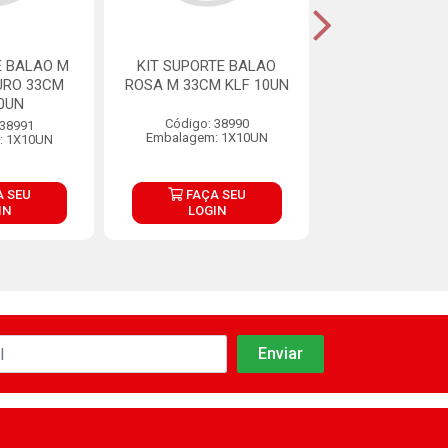
E BALAO M
KIT SUPORTE BALAO
KIT SUPORTE
URO 33CM
ROSA M 33CM KLF 10UN
PRETO M 33CM 
0UN
Código: 38990
Código: 38
 38991
Embalagem: 1X10UN
Embalagem: 1
: 1X10UN
 SEU
FAÇA SEU
FAÇA S
IN
LOGIN
LOGIN