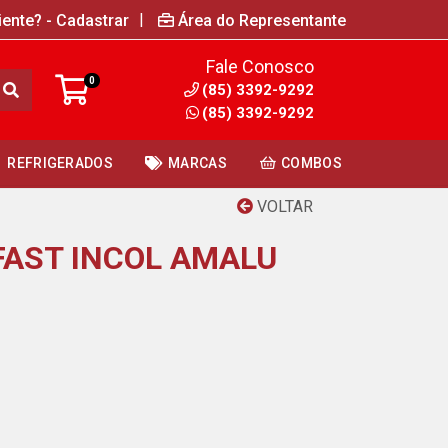
|
iente? - Cadastrar
Área do Representante
Fale Conosco
0
(85) 3392-9292
(85) 3392-9292
REFRIGERADOS
MARCAS
COMBOS
VOLTAR
FAST INCOL AMALU