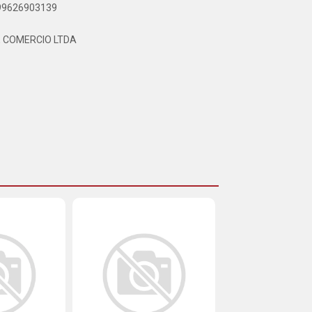
899626903139
E COMERCIO LTDA