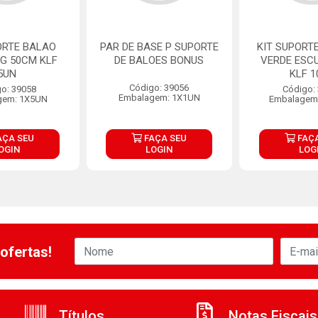
ORTE BALAO
PAR DE BASE P SUPORTE
KIT SUPORT
 G 50CM KLF
DE BALOES BONUS
VERDE ESC
5UN
KLF 1
Código: 39056
o: 39058
Código:
Embalagem: 1X1UN
gem: 1X5UN
Embalagem
AÇA SEU
FAÇA SEU
FAÇA
OGIN
LOGIN
LOG
ofertas!
Títulos
Notas Fiscais