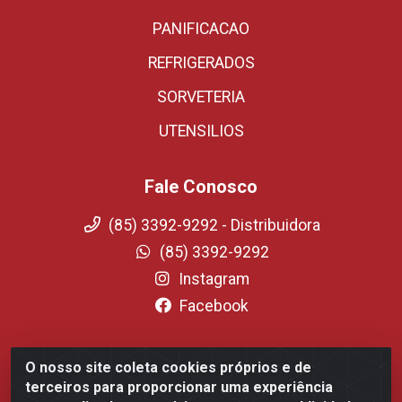
PANIFICACAO
REFRIGERADOS
SORVETERIA
UTENSILIOS
Fale Conosco
(85) 3392-9292 - Distribuidora
(85) 3392-9292
Instagram
Facebook
O nosso site coleta cookies próprios e de
Fortali Distribuidora de Alimentos LTDA - Avenida
terceiros para proporcionar uma experiência
Tomaz Coelho, 1268 - Messejana, Fortaleza/CE - CEP