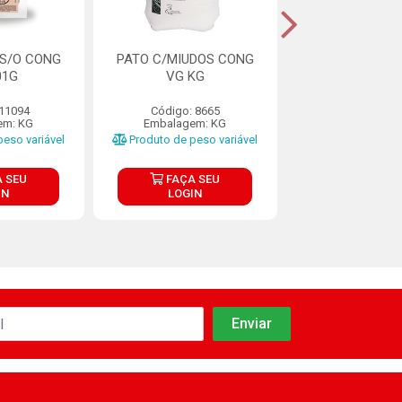
 S/O CONG
PATO C/MIUDOS CONG
FOIE GRAS FÍG
01G
VG KG
MULARD CONGE
KG
 11094
Código: 8665
Código: 81
em: KG
Embalagem: KG
Embalagem:
eso variável
Produto de peso variável
Produto de peso
 SEU
FAÇA SEU
FAÇA S
IN
LOGIN
LOGIN