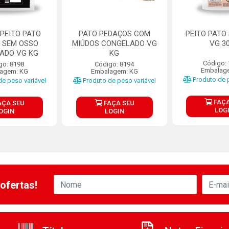
PEITO PATO
PATO PEDAÇOS COM
PEITO PATO
 SEM OSSO
MIÚDOS CONGELADO VG
VG 3
ADO VG KG
KG
Código:
go: 8198
Código: 8194
Embalag
agem: KG
Embalagem: KG
Produto de p
e peso variável
Produto de peso variável
FAÇA
AÇA SEU
FAÇA SEU
LOG
OGIN
LOGIN
ofertas!