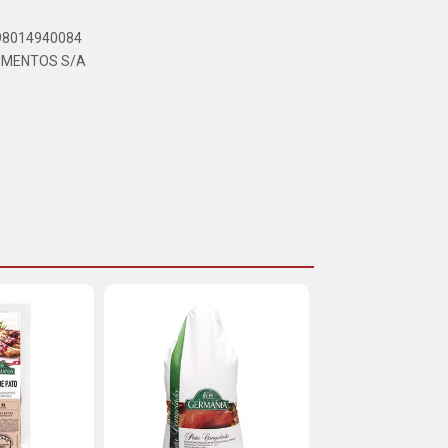
898014940084
LIMENTOS S/A