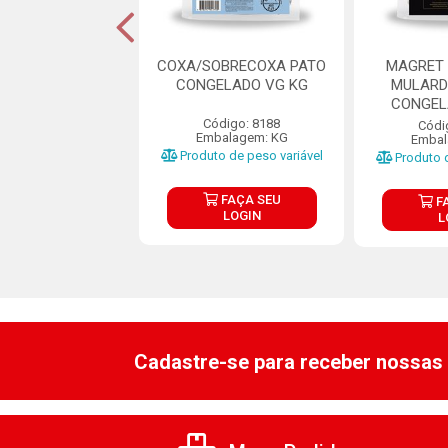
PATO SEM OSSO
COXA/SOBRECOXA PATO
MAGRET 
ELADO VG KG
CONGELADO VG KG
MULARD
CONGEL
ódigo: 8195
Código: 8188
Códi
balagem: KG
Embalagem: KG
Embal
o de peso variável
Produto de peso variável
Produto d
FAÇA SEU
FAÇA SEU
F
LOGIN
LOGIN
L
Cadastre-se para receber nossas 