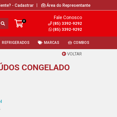
|
iente? - Cadastrar
Área do Representante
Fale Conosco
0
(85) 3392-9292
(85) 3392-9292
REFRIGERADOS
MARCAS
COMBOS
VOLTAR
IÚDOS CONGELADO
l
4