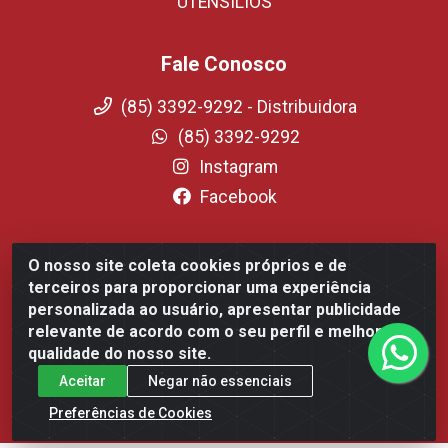
UTENSILIOS
Fale Conosco
(85) 3392-9292 - Distribuidora
(85) 3392-9292
Instagram
Facebook
O nosso site coleta cookies próprios e de
Fortali Distribuidora de Alimentos LTDA - Avenida
terceiros para proporcionar uma experiência
Tomaz Coelho, 1268 - Messejana, Fortaleza/CE - CEP
personalizada ao usuário, apresentar publicidade
60.863-254- CNPJ 09.317.318.0001-75
relevante de acordo com o seu perfil e melhorar a
qualidade do nosso site.
Aceitar
Negar não essenciais
Preferências de Cookies