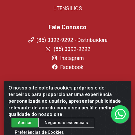
UTENSILIOS
Fale Conosco
(85) 3392-9292 - Distribuidora
(85) 3392-9292
Instagram
Facebook
O nosso site coleta cookies próprios e de
Fortali Distribuidora de Alimentos LTDA - Avenida
terceiros para proporcionar uma experiência
Tomaz Coelho, 1268 - Messejana, Fortaleza/CE - CEP
personalizada ao usuário, apresentar publicidade
60.863-254- CNPJ 09.317.318.0001-75
relevante de acordo com o seu perfil e melhorar a
qualidade do nosso site.
Aceitar
Negar não essenciais
Preferências de Cookies