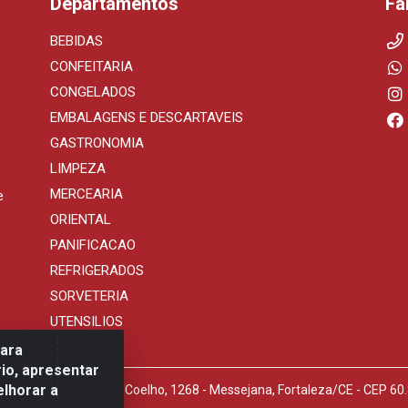
Departamentos
Fa
BEBIDAS
CONFEITARIA
CONGELADOS
EMBALAGENS E DESCARTAVEIS
GASTRONOMIA
LIMPEZA
MERCEARIA
e
ORIENTAL
PANIFICACAO
REFRIGERADOS
SORVETERIA
UTENSILIOS
para
io, apresentar
elhorar a
s LTDA - Avenida Tomaz Coelho, 1268 - Messejana, Fortaleza/CE - CEP 6