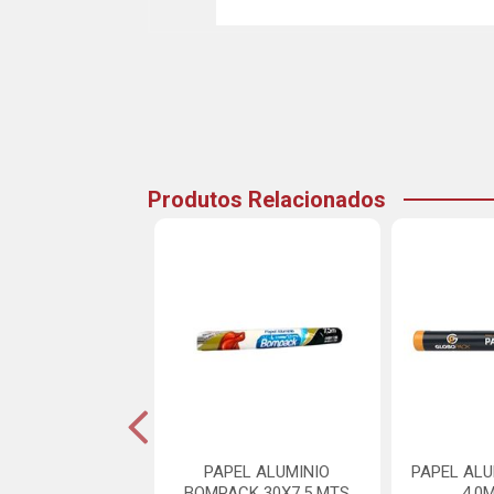
Produtos Relacionados
EL ALUMINIO
PAPEL ALUMINIO
PAPEL ALU
OFLEX 30X4M
BOMPACK 30X7,5 MTS
4,0