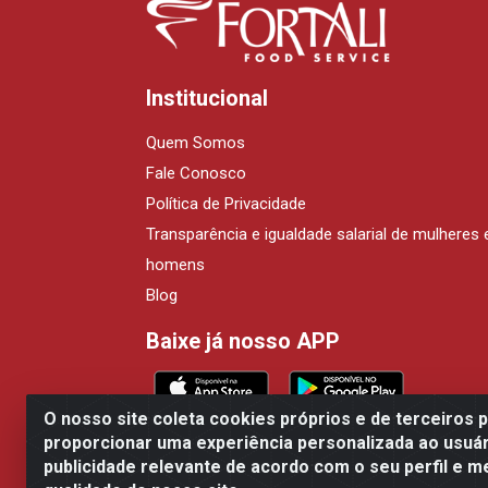
Institucional
Quem Somos
Fale Conosco
Política de Privacidade
Transparência e igualdade salarial de mulheres 
homens
Blog
Baixe já nosso APP
O nosso site coleta cookies próprios e de terceiros 
proporcionar uma experiência personalizada ao usuár
publicidade relevante de acordo com o seu perfil e m
Fortali Distribuidora de Alimento