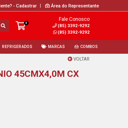
|
iente? - Cadastrar
Área do Representante
Fale Conosco
0
(85) 3392-9292
(85) 3392-9292
REFRIGERADOS
MARCAS
COMBOS
VOLTAR
NIO 45CMX4,0M CX