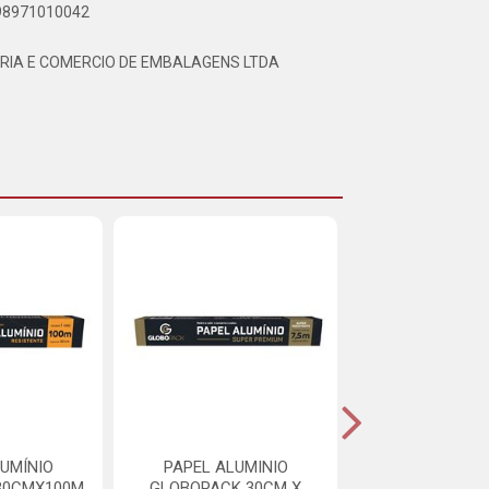
898971010042
RIA E COMERCIO DE EMBALAGENS LTDA
UMÍNIO
PAPEL ALUMINIO
PAPEL ALUM
30CMX100M
GLOBOPACK 30CM X
GLOBOPACK 4