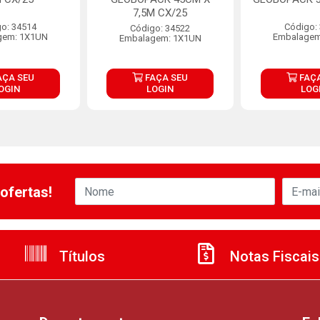
7,5M CX/25
o: 34514
Código:
Código: 34522
gem: 1X1UN
Embalagem
Embalagem: 1X1UN
AÇA SEU
FAÇA SEU
FAÇA
OGIN
LOGIN
LOG
ofertas!
Títulos
Notas Fiscais