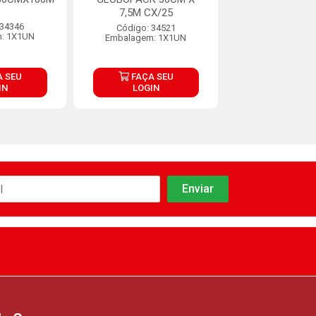
7,5M CX/25
 34346
Código: 34
Código: 34521
: 1X1UN
Embalagem: 
Embalagem: 1X1UN
 SEU
FAÇA SEU
FAÇA S
IN
LOGIN
LOGIN