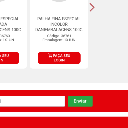
 ESPECIAL
PALHA FINA ESPECIAL
PALHA FINA E
ADA
INCOLOR
LARANJ
GENS 100G
DANIEMBALAGENS 100G
DANIEMBALAGE
 36760
Código: 36761
Código: 36
: 1X1UN
Embalagem: 1X1UN
Embalagem: 
 SEU
FAÇA SEU
FAÇA S
IN
LOGIN
LOGIN