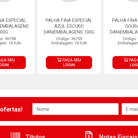
NA ESPECIAL
PALHA FINA ESPECIAL
PALHA FINA
IEMBALAGENS
AZUL ESCURO
DOUR
100G
DANIEMBALAGENS 100G
DANIEMBALA
o: 36758
Código: 36759
Código:
gem: 1X1UN
Embalagem: 1X1UN
Embalagem
AÇA SEU
FAÇA SEU
FAÇA
OGIN
LOGIN
LOG
ofertas!
Títulos
Notas Fiscais