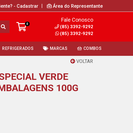
|
iente? - Cadastrar
Área do Representante
Fale Conosco
0
(85) 3392-9292
(85) 3392-9292
REFRIGERADOS
MARCAS
COMBOS
VOLTAR
ESPECIAL VERDE
MBALAGENS 100G