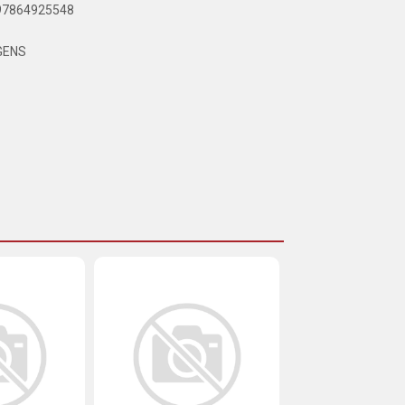
897864925548
GENS