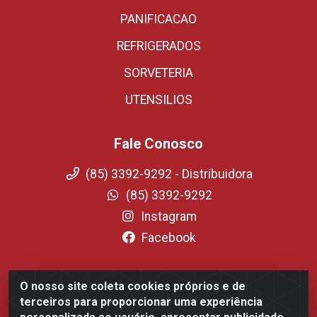
PANIFICACAO
REFRIGERADOS
SORVETERIA
UTENSILIOS
Fale Conosco
(85) 3392-9292 - Distribuidora
(85) 3392-9292
Instagram
Facebook
O nosso site coleta cookies próprios e de
Fortali Distribuidora de Alimentos LTDA - Avenida
terceiros para proporcionar uma experiência
Tomaz Coelho, 1268 - Messejana, Fortaleza/CE - CEP