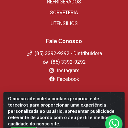
REFRIGERADOS
SORVETERIA
UTENSILIOS
Fale Conosco
(85) 3392-9292 - Distribuidora
(85) 3392-9292
Instagram
Facebook
O nosso site coleta cookies próprios e de
Fortali Distribuidora de Alimentos LTDA - Avenida
terceiros para proporcionar uma experiência
Tomaz Coelho, 1268 - Messejana, Fortaleza/CE - CEP
personalizada ao usuário, apresentar publicidade
60.863-254- CNPJ 09.317.318.0001-75
relevante de acordo com o seu perfil e melhorar a
qualidade do nosso site.