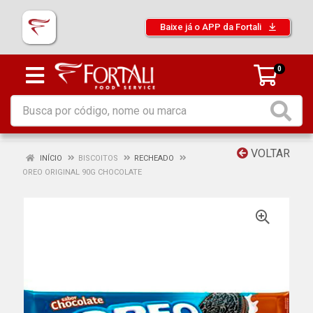
Baixe já o APP da Fortali
0
VOLTAR
INÍCIO
BISCOITOS
RECHEADO
OREO ORIGINAL 90G CHOCOLATE