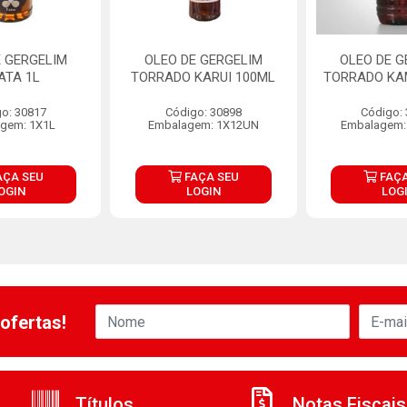
E GERGELIM
OLEO DE GERGELIM
OLEO DE G
ATA 1L
TORRADO KARUI 100ML
TORRADO KA
o: 30817
Código: 30898
Código:
gem: 1X1L
Embalagem: 1X12UN
Embalagem:
AÇA SEU
FAÇA SEU
FAÇA
OGIN
LOGIN
LOG
ofertas!
Títulos
Notas Fiscais