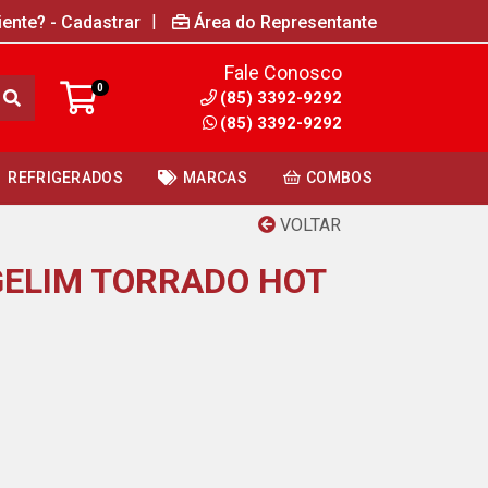
|
iente? - Cadastrar
Área do Representante
Fale Conosco
0
(85) 3392-9292
(85) 3392-9292
REFRIGERADOS
MARCAS
COMBOS
VOLTAR
GELIM TORRADO HOT