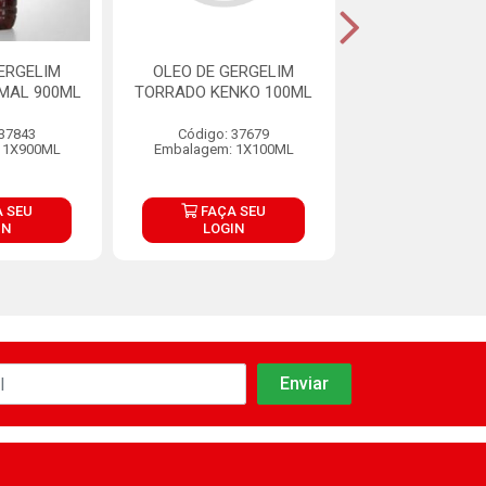
ERGELIM
OLEO DE GERGELIM
OLEO DE GER
MAL 900ML
TORRADO KENKO 100ML
TORRADO CULIN
 37843
Código: 37679
Código: 27
 1X900ML
Embalagem: 1X100ML
Embalagem: 12
 SEU
FAÇA SEU
FAÇA S
IN
LOGIN
LOGIN