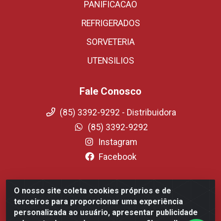
PANIFICACAO
REFRIGERADOS
SORVETERIA
UTENSILIOS
Fale Conosco
(85) 3392-9292 - Distribuidora
(85) 3392-9292
Instagram
Facebook
O nosso site coleta cookies próprios e de
Fortali Distribuidora de Alimentos LTDA - Avenida
terceiros para proporcionar uma experiência
Tomaz Coelho, 1268 - Messejana, Fortaleza/CE - CEP
personalizada ao usuário, apresentar publicidade
60.863-254- CNPJ 09.317.318.0001-75