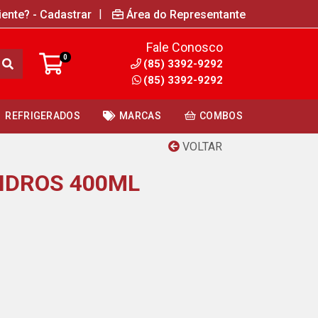
|
iente? - Cadastrar
Área do Representante
Fale Conosco
0
(85) 3392-9292
(85) 3392-9292
REFRIGERADOS
MARCAS
COMBOS
VOLTAR
IDROS 400ML