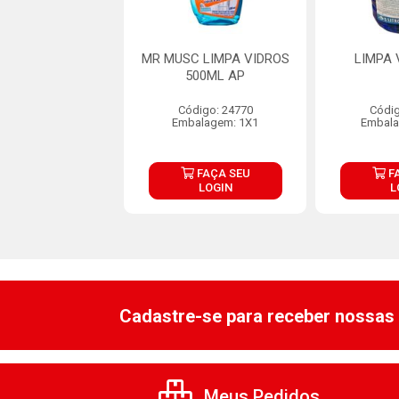
A VIDROS 5L
MR MUSC LIMPA VIDROS
LIMPA 
500ML AP
digo: 26003
Código: 24770
Códig
alagem: 1X5L
Embalagem: 1X1
Embala
FAÇA SEU
FAÇA SEU
F
LOGIN
LOGIN
L
Cadastre-se para receber nossas 
Meus Pedidos