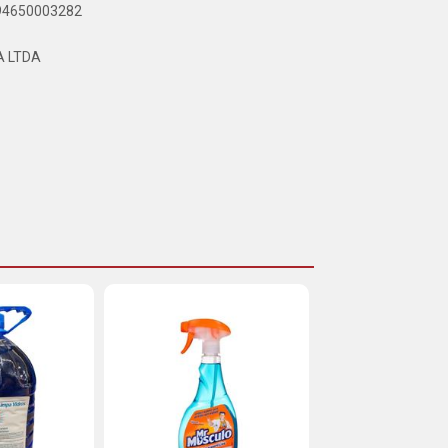
894650003282
A LTDA