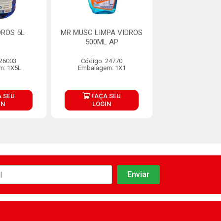
DROS 5L
MR MUSC LIMPA VIDROS
LIMPA VIDR
500ML AP
 26003
Código: 24770
Código: 26
m: 1X5L
Embalagem: 1X1
Embalagem: 
 SEU
FAÇA SEU
FAÇA S
IN
LOGIN
LOGIN