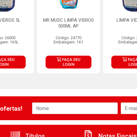
VIDROS 5L
MR MUSC LIMPA VIDROS
LIMPA VI
500ML AP
o: 26003
Código: 24770
Código:
gem: 1X5L
Embalagem: 1X1
Embalage
AÇA SEU
FAÇA SEU
FAÇA
OGIN
LOGIN
LOG
ofertas!
Títulos
Notas Fiscais