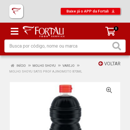
Baixe já o APP da Fortali
0
VOLTAR
INÍCIO
MOLHO SHOYU
VAREJO
MOLHO SHOYU SATIS PROF AJINOMOTO 870ML