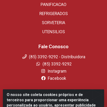
PANIFICACAO
REFRIGERADOS
SORVETERIA
UTENSILIOS
Fale Conosco
(85) 3392-9292 - Distribuidora
(85) 3392-9292
Instagram
Facebook
O nosso site coleta cookies próprios e de
Fortali Distribuidora de Alimentos LTDA - Avenida
terceiros para proporcionar uma experiência
Tomaz Coelho, 1268 - Messejana, Fortaleza/CE - CEP
personalizada ao usuário, apresentar publicidade