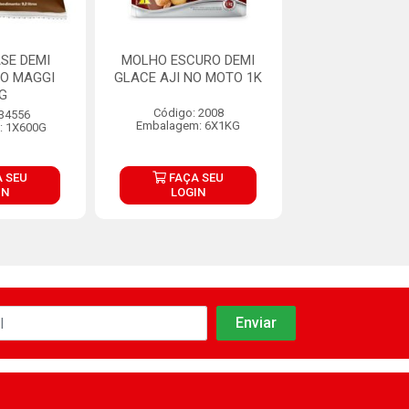
SE DEMI
MOLHO ESCURO DEMI
KNORR MOLHO
O MAGGI
GLACE AJI NO MOTO 1K
BAG 1,1
G
Código: 2008
Código: 45
 34556
Embalagem: 6X1KG
Embalagem: 6
: 1X600G
 SEU
FAÇA SEU
FAÇA S
IN
LOGIN
LOGIN