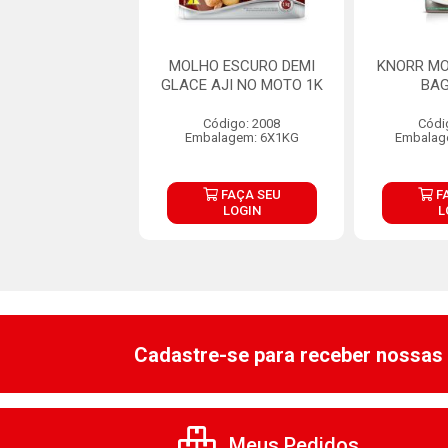
O BASE DEMI
MOLHO ESCURO DEMI
KNORR MO
E NPRO MAGGI
GLACE AJI NO MOTO 1K
BAG
600G
Código: 2008
Códi
digo: 34556
Embalagem: 6X1KG
Embalag
lagem: 1X600G
FAÇA SEU
FAÇA SEU
F
LOGIN
LOGIN
L
Cadastre-se para receber nossas 
Meus Pedidos