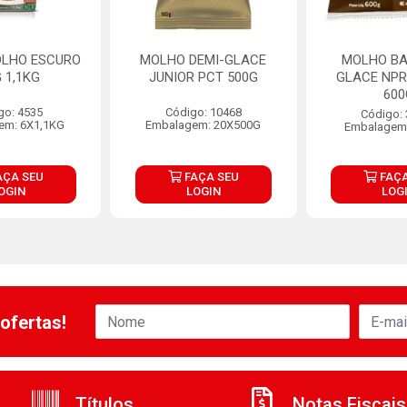
LHO ESCURO
MOLHO DEMI-GLACE
MOLHO BA
 1,1KG
JUNIOR PCT 500G
GLACE NPR
600
go: 4535
Código: 10468
Código:
em: 6X1,1KG
Embalagem: 20X500G
Embalagem
AÇA SEU
FAÇA SEU
FAÇA
OGIN
LOGIN
LOG
ofertas!
Títulos
Notas Fiscais