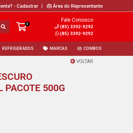
|
iente? - Cadastrar
Área do Representante
Fale Conosco
0
(85) 3392-9292
(85) 3392-9292
REFRIGERADOS
MARCAS
COMBOS
VOLTAR
ESCURO
 PACOTE 500G