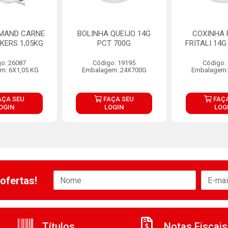
 MAND CARNE
BOLINHA QUEIJO 14G
COXINHA
KERS 1,05KG
PCT 700G
FRITALI 14G
o: 26087
Código: 19195
Código:
m: 6X1,05 KG
Embalagem: 24X700G
Embalagem:
AÇA SEU
FAÇA SEU
FAÇA
OGIN
LOGIN
LOG
ofertas!
Títulos
Notas Fiscais