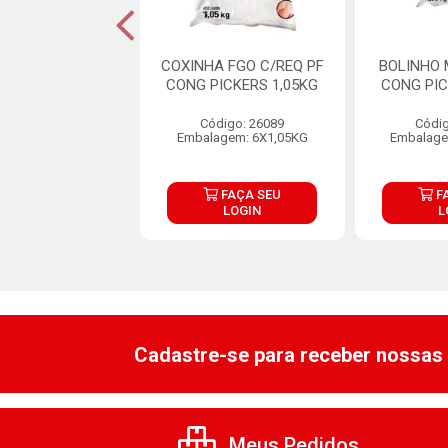
NHO FEIJOADA
COXINHA FGO C/REQ PF
BOLINHO
TISCO 260G
CONG PICKERS 1,05KG
CONG PIC
digo: 21700
Código: 26089
Códig
agem: 10X260G
Embalagem: 6X1,05KG
Embalage
FAÇA SEU
FAÇA SEU
F
LOGIN
LOGIN
L
Cadastre-se para receber nossas 
Meus Pedidos