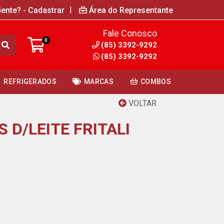
|
iente? - Cadastrar
Área do Representante
Fale Conosco
0
(85) 3392-9292
(85) 3392-9292
REFRIGERADOS
MARCAS
COMBOS
VOLTAR
 D/LEITE FRITALI