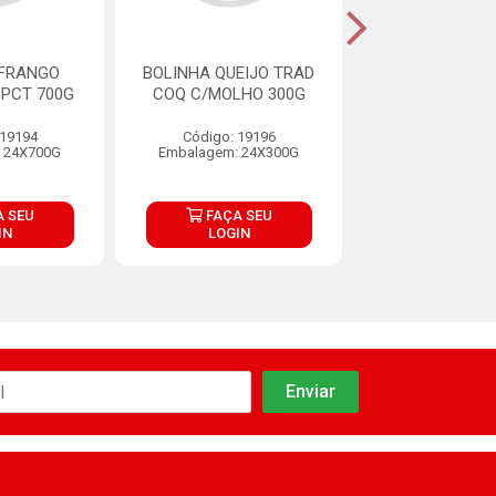
 FRANGO
BOLINHA QUEIJO TRAD
COXINHA FRAN
 PCT 700G
COQ C/MOLHO 300G
COQ C/MOLHO
 19194
Código: 19196
Código: 19
 24X700G
Embalagem: 24X300G
Embalagem: 2
 SEU
FAÇA SEU
FAÇA S
IN
LOGIN
LOGIN