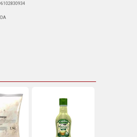
896102830934
TDA