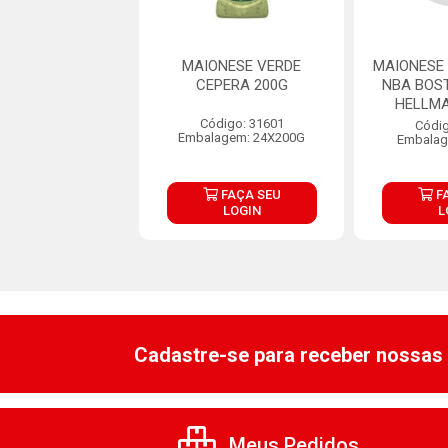
SE CHIMICHURRI
MAIONESE VERDE
MAIONESE
JR 1,1KG
CEPERA 200G
NBA BOS
HELLMA
digo: 31836
Código: 31601
Códig
agem: 1X1,1KG
Embalagem: 24X200G
Embalag
FAÇA SEU
FAÇA SEU
F
LOGIN
LOGIN
L
Cadastre-se para receber nossas 
Meus Pedidos