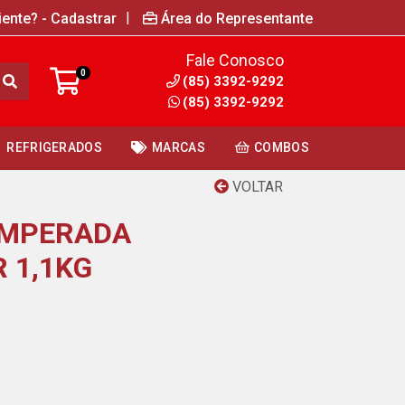
|
iente? - Cadastrar
Área do Representante
Fale Conosco
0
(85) 3392-9292
(85) 3392-9292
REFRIGERADOS
MARCAS
COMBOS
VOLTAR
EMPERADA
 1,1KG