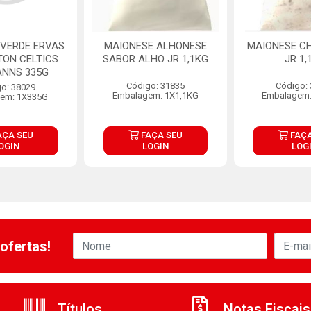
 VERDE ERVAS
MAIONESE ALHONESE
MAIONESE CH
TON CELTICS
SABOR ALHO JR 1,1KG
JR 1,
NNS 335G
Código: 31835
Código:
o: 38029
Embalagem: 1X1,1KG
Embalagem:
em: 1X335G
AÇA SEU
FAÇA SEU
FAÇA
OGIN
LOGIN
LOG
ofertas!
Títulos
Notas Fiscais