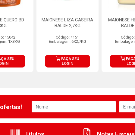
E QUERO BD
MAIONESE LIZA CASEIRA
MAIONESE H
3KG
BALDE 2,7KG
BALDE
o: 15042
Código: 4151
Código:
gem: 1X3KG
Embalagem: 6X2,7KG
Embalagem
AÇA SEU
FAÇA SEU
FAÇA
OGIN
LOGIN
LOG
ofertas!
Títulos
Notas Fiscais