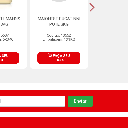
ELLMANNS
MAIONESE BUCATINNI
MAIONESE GO
 3KG
POTE 3KG
POTE 3K
 5687
Código: 13652
Código: 13
: 6X3KG
Embalagem: 1X3KG
Embalagem: 
 SEU
FAÇA SEU
FAÇA S
IN
LOGIN
LOGIN