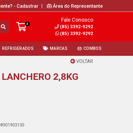
|
iente? - Cadastrar
Área do Representante
Fale Conosco
0
(85) 3392-9292
(85) 3392-9292
REFRIGERADOS
MARCAS
COMBOS
VOLTAR
 LANCHERO 2,8KG
898901903130