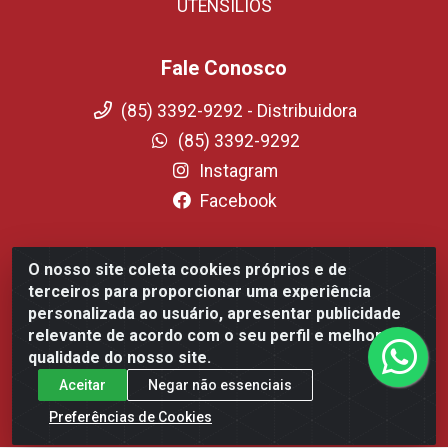
UTENSILIOS
Fale Conosco
(85) 3392-9292 - Distribuidora
(85) 3392-9292
Instagram
Facebook
O nosso site coleta cookies próprios e de
Fortali Distribuidora de Alimentos LTDA - Avenida Tomaz
terceiros para proporcionar uma experiência
Coelho, 1268 - Messejana, Fortaleza/CE - CEP 60.863-254-
personalizada ao usuário, apresentar publicidade
CNPJ 09.317.318.0001-75
relevante de acordo com o seu perfil e melhorar a
qualidade do nosso site.
Aceitar
Negar não essenciais
Preferências de Cookies