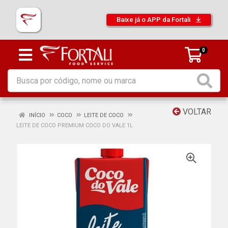
Baixe já o APP da Fortali
0
VOLTAR
INÍCIO
COCO
LEITE DE COCO
LEITE DE COCO PREMIUM COCO DO VALE 1L