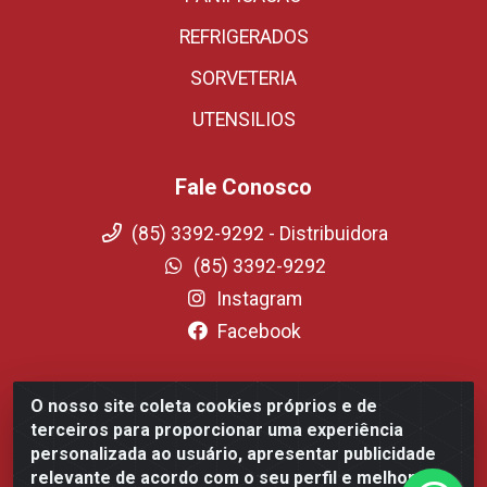
REFRIGERADOS
SORVETERIA
UTENSILIOS
Fale Conosco
(85) 3392-9292 - Distribuidora
(85) 3392-9292
Instagram
Facebook
O nosso site coleta cookies próprios e de
Fortali Distribuidora de Alimentos LTDA - Avenida
terceiros para proporcionar uma experiência
Tomaz Coelho, 1268 - Messejana, Fortaleza/CE - CEP
personalizada ao usuário, apresentar publicidade
60.863-254- CNPJ 09.317.318.0001-75
relevante de acordo com o seu perfil e melhorar a