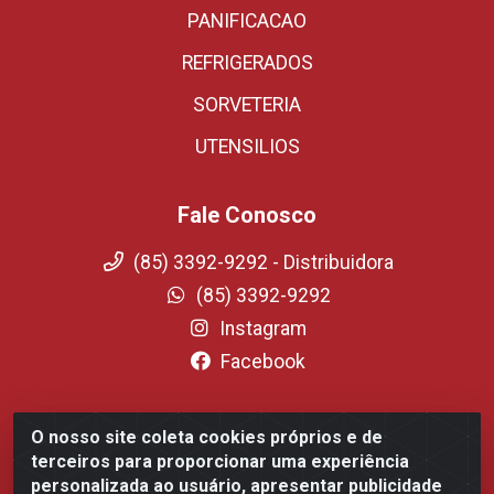
PANIFICACAO
REFRIGERADOS
SORVETERIA
UTENSILIOS
Fale Conosco
(85) 3392-9292 - Distribuidora
(85) 3392-9292
Instagram
Facebook
O nosso site coleta cookies próprios e de
Fortali Distribuidora de Alimentos LTDA - Avenida
terceiros para proporcionar uma experiência
Tomaz Coelho, 1268 - Messejana, Fortaleza/CE - CEP
personalizada ao usuário, apresentar publicidade