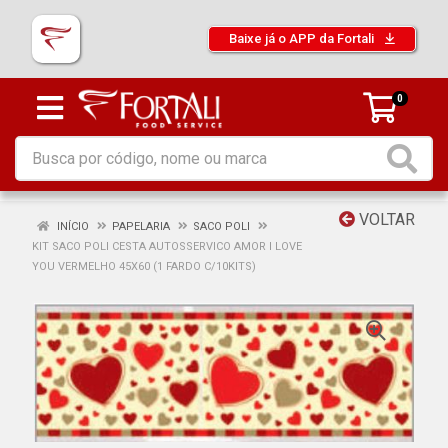
Baixe já o APP da Fortali
0
VOLTAR
INÍCIO
PAPELARIA
SACO POLI
KIT SACO POLI CESTA AUTOSSERVICO AMOR I LOVE
YOU VERMELHO 45X60 (1 FARDO C/10KITS)