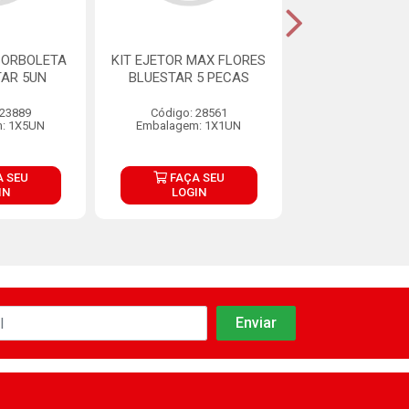
BORBOLETA
KIT EJETOR MAX FLORES
KIT EJETOR
TAR 5UN
BLUESTAR 5 PECAS
PETALA
 23889
Código: 28561
Código: 29
: 1X5UN
Embalagem: 1X1UN
Embalagem: 1
 SEU
FAÇA SEU
FAÇA S
IN
LOGIN
LOGIN