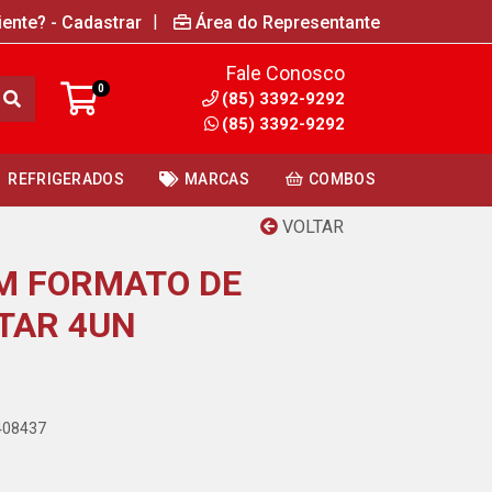
|
iente? - Cadastrar
Área do Representante
Fale Conosco
0
(85) 3392-9292
(85) 3392-9292
REFRIGERADOS
MARCAS
COMBOS
VOLTAR
EM FORMATO DE
TAR 4UN
9408437