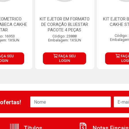
EOMETRICO
KIT EJETOR EM FORMATO
KIT EJETOR 
ABECA CAKHE
DE CORAÇÃO BLUESTAR
CAKHE S
STAR
PACOTE 4 PEÇAS
Código:
o: 16953
Código: 23888
Embalagem
gem: 1X5UN
Embalagem: 1X5UN
AÇA SEU
FAÇA SEU
FAÇA
OGIN
LOGIN
LOG
ofertas!
Títulos
Notas Fiscais