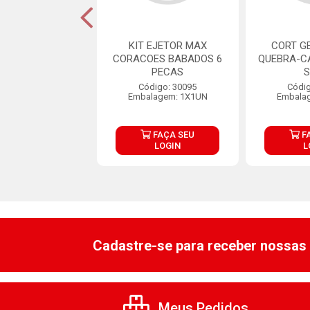
T CARIMBOS
KIT EJETOR MAX
CORT G
ENS ROSA BEBE
CORACOES BABADOS 6
QUEBRA-C
 BLUE 7PCT
PECAS
digo: 31682
Código: 30095
Códig
lagem: 1X10UN
Embalagem: 1X1UN
Embala
FAÇA SEU
FAÇA SEU
F
LOGIN
LOGIN
L
Cadastre-se para receber nossas 
Meus Pedidos