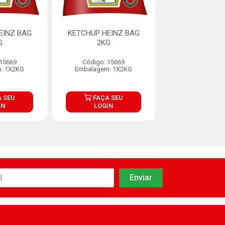
EINZ BAG
KETCHUP HEINZ BAG
KETCHUP HEI
G
2KG
2KG
 15669
Código: 15669
Código: 15
: 1X2KG
Embalagem: 1X2KG
Embalagem: 
 SEU
FAÇA SEU
FAÇA S
IN
LOGIN
LOGIN