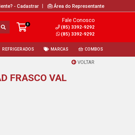
|
iente? - Cadastrar
Área do Representante
Fale Conosco
0
(85) 3392-9292
(85) 3392-9292
REFRIGERADOS
MARCAS
COMBOS
VOLTAR
D FRASCO VAL