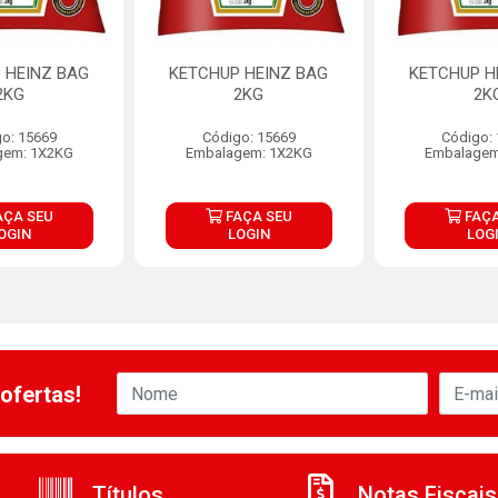
 HEINZ BAG
KETCHUP HEINZ BAG
KETCHUP H
2KG
2KG
2K
o: 15669
Código: 15669
Código:
gem: 1X2KG
Embalagem: 1X2KG
Embalagem
AÇA SEU
FAÇA SEU
FAÇA
OGIN
LOGIN
LOG
ofertas!
Títulos
Notas Fiscais