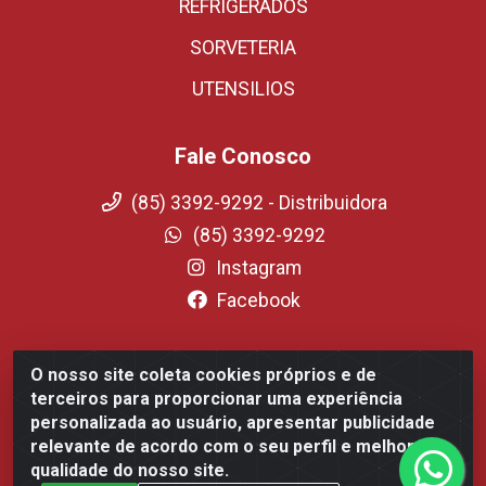
REFRIGERADOS
SORVETERIA
UTENSILIOS
Fale Conosco
(85) 3392-9292 - Distribuidora
(85) 3392-9292
Instagram
Facebook
O nosso site coleta cookies próprios e de
Fortali Distribuidora de Alimentos LTDA - Avenida
terceiros para proporcionar uma experiência
Tomaz Coelho, 1268 - Messejana, Fortaleza/CE - CEP
personalizada ao usuário, apresentar publicidade
60.863-254- CNPJ 09.317.318.0001-75
relevante de acordo com o seu perfil e melhorar a
qualidade do nosso site.