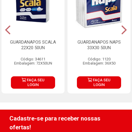
GUARDANAPOS SCALA
GUARDANAPOS NAPS
22X20 50UN
33X30 50UN
Código: 34611
Código: 1120
Embalagem: 72X50UN
Embalagem: 36X50
FAÇA SEU
FAÇA SEU
LOGIN
LOGIN
Cadastre-se para receber nossas
ofertas!