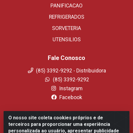
PANIFICACAO
REFRIGERADOS
SORVETERIA
UTENSILIOS
Fale Conosco
(85) 3392-9292 - Distribuidora
(85) 3392-9292
Instagram
Facebook
O nosso site coleta cookies próprios e de
Fortali Distribuidora de Alimentos LTDA - Avenida
terceiros para proporcionar uma experiência
Tomaz Coelho, 1268 - Messejana, Fortaleza/CE - CEP
personalizada ao usuário, apresentar publicidade