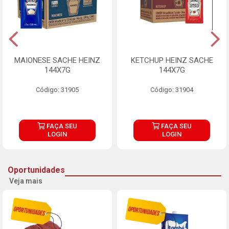
MAIONESE SACHE HEINZ
KETCHUP HEINZ SACHE
144X7G
144X7G
Código: 31905
Código: 31904
FAÇA SEU
FAÇA SEU
LOGIN
LOGIN
Oportunidades
Veja mais