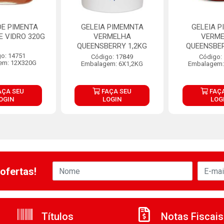
DE PIMENTA
GELEIA PIMEMNTA
GELEIA P
 VIDRO 320G
VERMELHA
VERM
QUEENSBERRY 1,2KG
QUEENSBE
o: 14751
Código: 17849
Código:
em: 12X320G
Embalagem: 6X1,2KG
Embalagem:
AÇA SEU
FAÇA SEU
FAÇA
OGIN
LOGIN
LOG
ofertas!
Títulos
Notas Fiscais