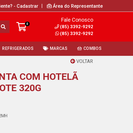
|
iente? - Cadastrar
Área do Representante
Fale Conosco
0
(85) 3392-9292
(85) 3392-9292
REFRIGERADOS
MARCAS
COMBOS
VOLTAR
ENTA COM HOTELÃ
OTE 320G
12MH