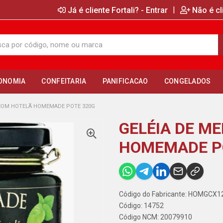
|
Já é cliente Fortali? - Entrar
Não é cl
ONOMIA
CONFEITARIA
PANIFICACAO
CONGELADOS
 COM HOTELÃ HOMEMADE POTE 320G
GELÉIA DE M
HOMEMADE P
Código do Fabricante: HOMGCX
Código: 14752
Código NCM: 20079910