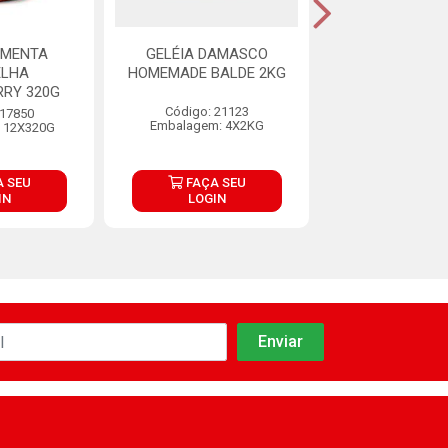
IMENTA
GELÉIA DAMASCO
GELEIA DE 
ELHA
HOMEMADE BALDE 2KG
QUEENSBERRY
RRY 320G
Código: 21123
Código: 17
 17850
Embalagem: 4X2KG
Embalagem: 6
 12X320G
 SEU
FAÇA SEU
FAÇA S
IN
LOGIN
LOGIN