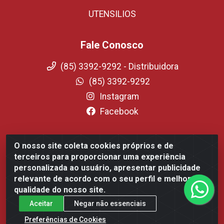
UTENSILIOS
Fale Conosco
(85) 3392-9292 - Distribuidora
(85) 3392-9292
Instagram
Facebook
O nosso site coleta cookies próprios e de
Fortali Distribuidora de Alimentos LTDA - Avenida Tomaz
terceiros para proporcionar uma experiência
Coelho, 1268 - Messejana, Fortaleza/CE - CEP 60.863-254-
personalizada ao usuário, apresentar publicidade
CNPJ 09.317.318.0001-75
relevante de acordo com o seu perfil e melhorar a
qualidade do nosso site.
Aceitar
Negar não essenciais
Preferências de Cookies