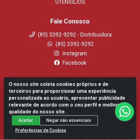
UTENSILIOS
Fale Conosco
(85) 3392-9292 - Distribuidora
(85) 3392-9292
Instagram
Facebook
O nosso site coleta cookies próprios e de
Fortali Distribuidora de Alimentos LTDA - Avenida Tomaz
terceiros para proporcionar uma experiência
Coelho, 1268 - Messejana, Fortaleza/CE - CEP 60.863-254-
personalizada ao usuário, apresentar publicidade
CNPJ 09.317.318.0001-75
relevante de acordo com o seu perfil e melhorar a
qualidade do nosso site.
Aceitar
Negar não essenciais
Preferências de Cookies