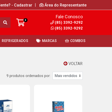
|
iente? - Cadastrar
Área do Representante
Fale Conosco
0
(85) 3392-9292
(85) 3392-9292
REFRIGERADOS
MARCAS
COMBOS
VOLTAR
9 produtos ordenados por: