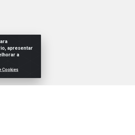
para
io, apresentar
elhorar a
e Cookies