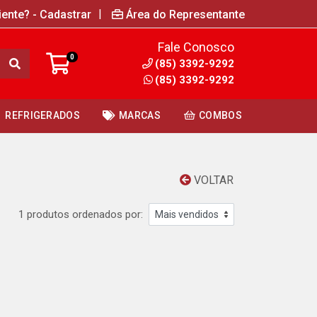
|
iente? - Cadastrar
Área do Representante
Fale Conosco
0
(85) 3392-9292
(85) 3392-9292
REFRIGERADOS
MARCAS
COMBOS
VOLTAR
1 produtos ordenados por: