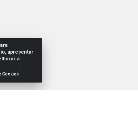
para
io, apresentar
elhorar a
e Cookies