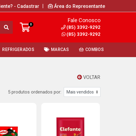
|
iente? - Cadastrar
Área do Representante
Fale Conosco
0
(85) 3392-9292
(85) 3392-9292
REFRIGERADOS
MARCAS
COMBOS
VOLTAR
5 produtos ordenados por: