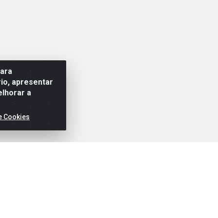
para
io, apresentar
elhorar a
e Cookies