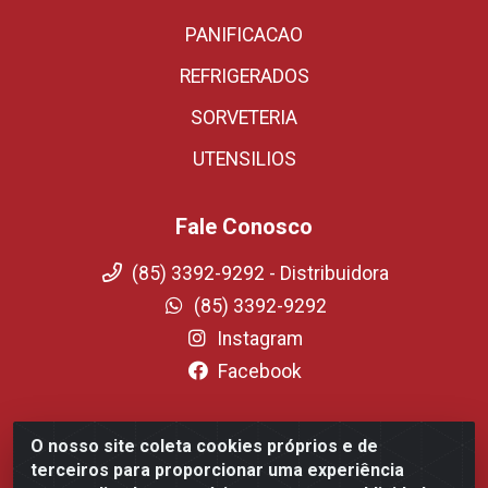
PANIFICACAO
REFRIGERADOS
SORVETERIA
UTENSILIOS
Fale Conosco
(85) 3392-9292 - Distribuidora
(85) 3392-9292
Instagram
Facebook
O nosso site coleta cookies próprios e de
Fortali Distribuidora de Alimentos LTDA - Avenida
terceiros para proporcionar uma experiência
Tomaz Coelho, 1268 - Messejana, Fortaleza/CE - CEP