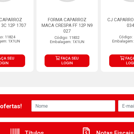
 CAPARROZ
FORMA CAPARROZ
CJ CAPARRO
3C 12P 1707
MACA CRESPA FF 12P N9
034
027
o: 11824
Código:
Código: 11832
gem: 1X1UN
Embalagem:
Embalagem: 1X1UN
AÇA SEU
FAÇA SEU
FAÇA
OGIN
LOGIN
LOG
ofertas!
Títulos
Notas Fiscais