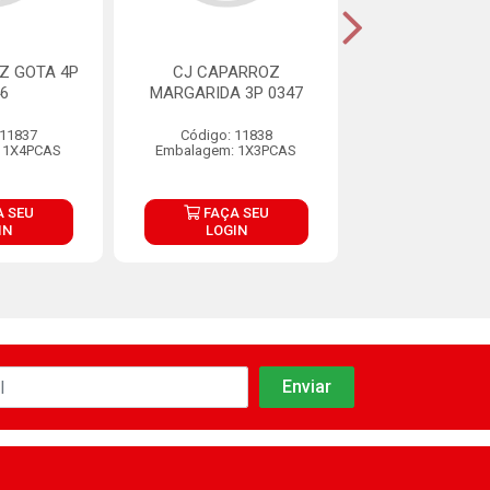
Z GOTA 4P
CJ CAPARROZ
COLHER POLI
6
MARGARIDA 3P 0347
CIPLAST 60C
 11837
Código: 11838
Código: 12
 1X4PCAS
Embalagem: 1X3PCAS
Embalagem:
 SEU
FAÇA SEU
FAÇA S
IN
LOGIN
LOGIN