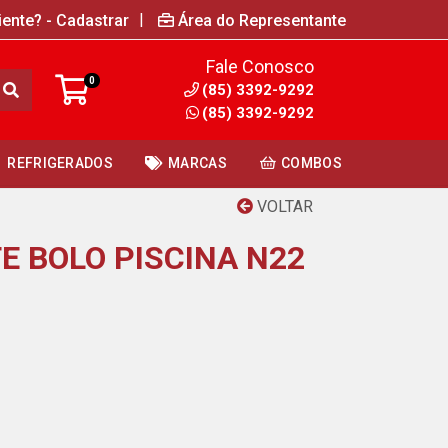
|
iente? - Cadastrar
Área do Representante
Fale Conosco
0
(85) 3392-9292
(85) 3392-9292
REFRIGERADOS
MARCAS
COMBOS
VOLTAR
E BOLO PISCINA N22