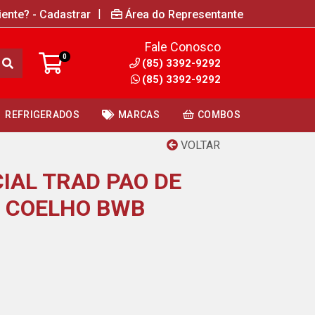
|
iente? - Cadastrar
Área do Representante
Fale Conosco
0
(85) 3392-9292
(85) 3392-9292
REFRIGERADOS
MARCAS
COMBOS
VOLTAR
IAL TRAD PAO DE
 COELHO BWB