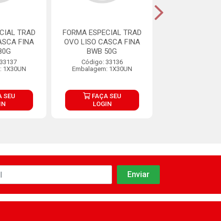
CIAL TRAD
FORMA ESPECIAL TRAD
FORMA ESPECI
ASCA FINA
OVO LISO CASCA FINA
OVO ELEGAN
80G
BWB 50G
250G
 33137
Código: 33136
Código: 33
: 1X30UN
Embalagem: 1X30UN
Embalagem: 
 SEU
FAÇA SEU
FAÇA S
IN
LOGIN
LOGIN