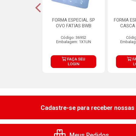
MA ESPECIAL
FORMA ESPECIAL SP
FORMA ES
LHINHO BWB
OVO FATIAS BWB
CASCA 
digo: 30552
Código: 36952
Códig
lagem: 1X30UN
Embalagem: 1X1UN
Embalag
FAÇA SEU
FAÇA SEU
F
LOGIN
LOGIN
L
Cadastre-se para receber nossas 
Meus Pedidos