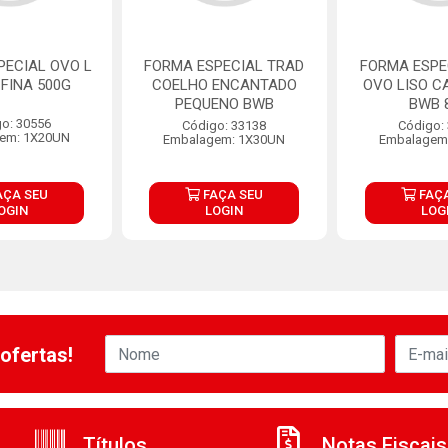
PECIAL OVO L
FORMA ESPECIAL TRAD
FORMA ESPE
FINA 500G
COELHO ENCANTADO
OVO LISO C
PEQUENO BWB
BWB 
o: 30556
Código: 33138
Código:
em: 1X20UN
Embalagem: 1X30UN
Embalagem
AÇA SEU
FAÇA SEU
FAÇA
OGIN
LOGIN
LOG
ofertas!
Títulos
Notas Fiscais