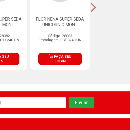
UPER SEDA
FLOR NENA SUPER SEDA
FLOR NENA SUP
L MONT
UNICORNIO MONT
VERDE BEBE
 28082
Código: 28083
Código: 28
CT C/40 UN
Embalagem: PCT C/40 UN
Embalagem: PCT
 SEU
FAÇA SEU
FAÇA S
IN
LOGIN
LOGIN