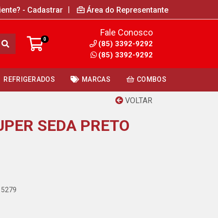
|
iente? - Cadastrar
Área do Representante
Fale Conosco
0
(85) 3392-9292
(85) 3392-9292
REFRIGERADOS
MARCAS
COMBOS
VOLTAR
UPER SEDA PRETO
15279