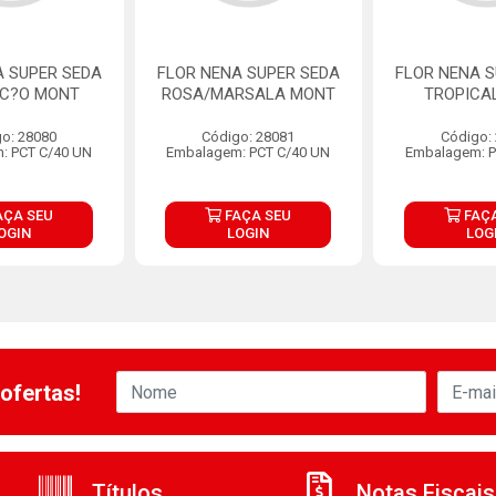
A SUPER SEDA
FLOR NENA SUPER SEDA
FLOR NENA S
AC?O MONT
ROSA/MARSALA MONT
TROPICA
o: 28080
Código: 28081
Código:
: PCT C/40 UN
Embalagem: PCT C/40 UN
Embalagem: P
AÇA SEU
FAÇA SEU
FAÇA
OGIN
LOGIN
LOG
ofertas!
Títulos
Notas Fiscais