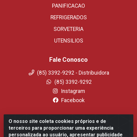
PANIFICACAO
REFRIGERADOS
SORVETERIA
UTENSILIOS
Fale Conosco
(85) 3392-9292 - Distribuidora
(85) 3392-9292
Instagram
Facebook
O nosso site coleta cookies próprios e de
Fortali Distribuidora de Alimentos LTDA - Avenida
terceiros para proporcionar uma experiência
Tomaz Coelho, 1268 - Messejana, Fortaleza/CE - CEP
personalizada ao usuário, apresentar publicidade