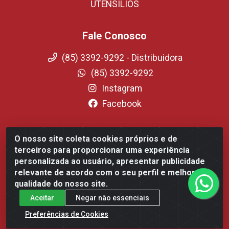
UTENSILIOS
Fale Conosco
(85) 3392-9292 - Distribuidora
(85) 3392-9292
Instagram
Facebook
O nosso site coleta cookies próprios e de
Fortali Distribuidora de Alimentos LTDA - Avenida
terceiros para proporcionar uma experiência
Tomaz Coelho, 1268 - Messejana, Fortaleza/CE - CEP
personalizada ao usuário, apresentar publicidade
60.863-254- CNPJ 09.317.318.0001-75
relevante de acordo com o seu perfil e melhorar a
qualidade do nosso site.
Aceitar
Negar não essenciais
Preferências de Cookies