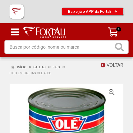
Baixe já o APP da Fortali
0
VOLTAR
INÍCIO
CALDAS
FIGO
FIGO EM CALDAS OLE 400G