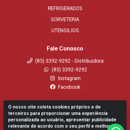
REFRIGERADOS
SORVETERIA
UTENSILIOS
Fale Conosco
(85) 3392-9292 - Distribuidora
(85) 3392-9292
Instagram
Facebook
O nosso site coleta cookies próprios e de
Fortali Distribuidora de Alimentos LTDA - Avenida
terceiros para proporcionar uma experiência
Tomaz Coelho, 1268 - Messejana, Fortaleza/CE - CEP
personalizada ao usuário, apresentar publicidade
60.863-254- CNPJ 09.317.318.0001-75
relevante de acordo com o seu perfil e melhorar a