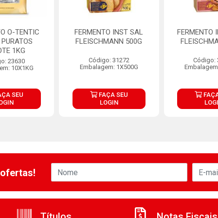
O O-TENTIC
FERMENTO INST SAL
FERMENTO I
 PURATOS
FLEISCHMANN 500G
FLEISCHMA
OTE 1KG
Código: 31272
Código:
o: 23630
Embalagem: 1X500G
Embalagem
em: 10X1KG
AÇA SEU
FAÇA SEU
FAÇA
OGIN
LOGIN
LOG
ofertas!
Títulos
Notas Fiscais