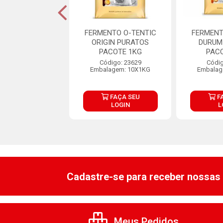
RA DE PAO DE
FERMENTO O-TENTIC
FERMENT
UEIJO 1KG
ORIGIN PURATOS
DURUM
EISCHMANN
PACOTE 1KG
PAC
digo: 31275
Código: 23629
Códig
lagem: 1X1KG
Embalagem: 10X1KG
Embalag
FAÇA SEU
FAÇA SEU
F
LOGIN
LOGIN
L
Cadastre-se para receber nossas 
Meus Pedidos