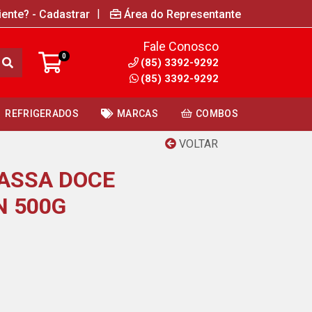
|
iente? - Cadastrar
Área do Representante
Fale Conosco
0
(85) 3392-9292
(85) 3392-9292
REFRIGERADOS
MARCAS
COMBOS
VOLTAR
ASSA DOCE
 500G