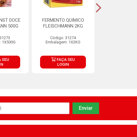
NST DOCE
FERMENTO QUIMICO
MISTURA DE 
NN 500G
FLEISCHMANN 2KG
QUEIJO 1
FLEISCHM
 31273
Código: 31274
Código: 31
: 1X500G
Embalagem: 1X2KG
Embalagem: 
 SEU
FAÇA SEU
FAÇA S
IN
LOGIN
LOGIN