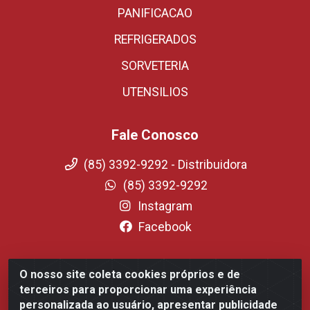
PANIFICACAO
REFRIGERADOS
SORVETERIA
UTENSILIOS
Fale Conosco
(85) 3392-9292 - Distribuidora
(85) 3392-9292
Instagram
Facebook
O nosso site coleta cookies próprios e de
Fortali Distribuidora de Alimentos LTDA - Avenida
terceiros para proporcionar uma experiência
Tomaz Coelho, 1268 - Messejana, Fortaleza/CE - CEP
personalizada ao usuário, apresentar publicidade